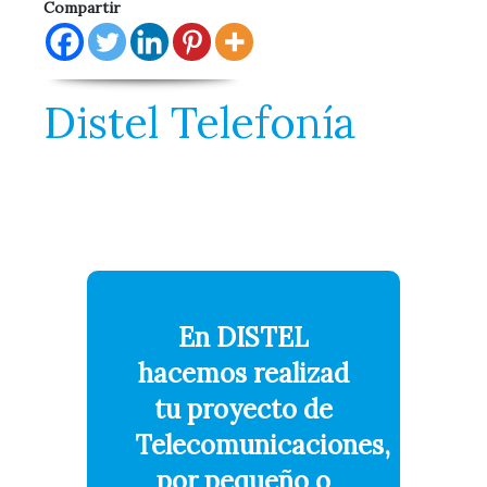
Compartir
Distel Telefonía
En DISTEL
hacemos realizad
tu proyecto de
Telecomunicaciones,
por pequeño o